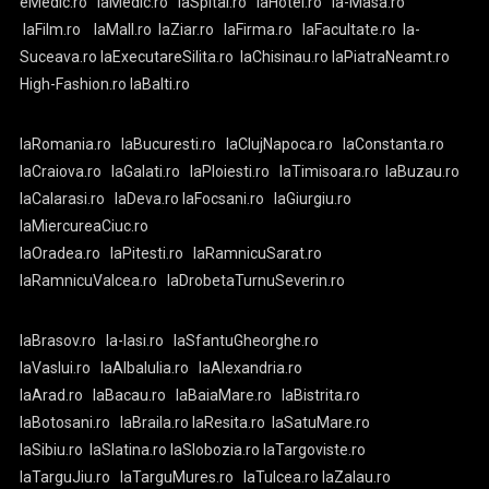
eMedic.ro
laMedic.ro
laSpital.ro
laHotel.ro
la-Masa.ro
laFilm.ro
laMall.ro
laZiar.ro
laFirma.ro
laFacultate.ro
la-
Suceava.ro
laExecutareSilita.ro
laChisinau.ro
laPiatraNeamt.ro
High-Fashion.ro
laBalti.ro
laRomania.ro
laBucuresti.ro
laClujNapoca.ro
laConstanta.ro
laCraiova.ro
laGalati.ro
laPloiesti.ro
laTimisoara.ro
laBuzau.ro
laCalarasi.ro
laDeva.ro
laFocsani.ro
laGiurgiu.ro
laMiercureaCiuc.ro
laOradea.ro
laPitesti.ro
laRamnicuSarat.ro
laRamnicuValcea.ro
laDrobetaTurnuSeverin.ro
laBrasov.ro
la-Iasi.ro
laSfantuGheorghe.ro
laVaslui.ro
laAlbaIulia.ro
laAlexandria.ro
laArad.ro
laBacau.ro
laBaiaMare.ro
laBistrita.ro
laBotosani.ro
laBraila.ro
laResita.ro
laSatuMare.ro
laSibiu.ro
laSlatina.ro
laSlobozia.ro
laTargoviste.ro
laTarguJiu.ro
laTarguMures.ro
laTulcea.ro
laZalau.ro