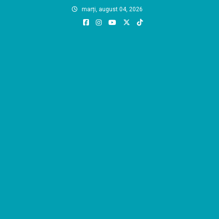
Skip
marți, august 04, 2026
to
content