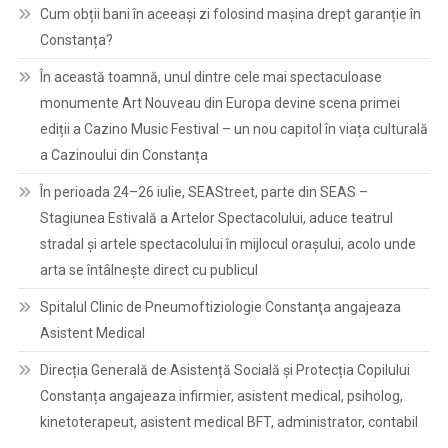
Cum obții bani în aceeași zi folosind mașina drept garanție în
Constanța?
În această toamnă, unul dintre cele mai spectaculoase
monumente Art Nouveau din Europa devine scena primei
ediții a Cazino Music Festival – un nou capitol în viața culturală
a Cazinoului din Constanța
În perioada 24–26 iulie, SEAStreet, parte din SEAS –
Stagiunea Estivală a Artelor Spectacolului, aduce teatrul
stradal și artele spectacolului în mijlocul orașului, acolo unde
arta se întâlnește direct cu publicul
Spitalul Clinic de Pneumoftiziologie Constanţa angajeaza
Asistent Medical
Direcția Generală de Asistență Socială și Protecția Copilului
Constanța angajeaza infirmier, asistent medical, psiholog,
kinetoterapeut, asistent medical BFT, administrator, contabil