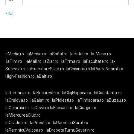
« iul.
eMedic.ro
laMedic.ro
laSpital.ro
laHotel.ro
la-Masa.ro
laFilm.ro
laMall.ro
laZiar.ro
laFirma.ro
laFacultate.ro
la-
Suceava.ro
laExecutareSilita.ro
laChisinau.ro
laPiatraNeamt.ro
High-Fashion.ro
laBalti.ro
laRomania.ro
laBucuresti.ro
laClujNapoca.ro
laConstanta.ro
laCraiova.ro
laGalati.ro
laPloiesti.ro
laTimisoara.ro
laBuzau.ro
laCalarasi.ro
laDeva.ro
laFocsani.ro
laGiurgiu.ro
laMiercureaCiuc.ro
laOradea.ro
laPitesti.ro
laRamnicuSarat.ro
laRamnicuValcea.ro
laDrobetaTurnuSeverin.ro