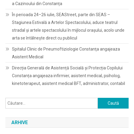
a Cazinoului din Constanța
În perioada 24–26 iulie, SEAStreet, parte din SEAS –
Stagiunea Estivală a Artelor Spectacolului, aduce teatrul
stradal și artele spectacolului în mijlocul orașului, acolo unde
arta se întâlnește direct cu publicul
Spitalul Clinic de Pneumoftiziologie Constanţa angajeaza
Asistent Medical
Direcția Generală de Asistență Socială și Protecția Copilului
Constanța angajeaza infirmier, asistent medical, psiholog,
kinetoterapeut, asistent medical BFT, administrator, contabil
Caută
după:
ARHIVE