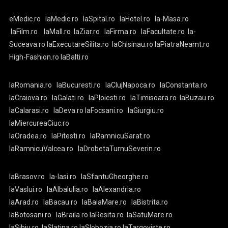
eMedic.ro
laMedic.ro
laSpital.ro
laHotel.ro
la-Masa.ro
laFilm.ro
laMall.ro
laZiar.ro
laFirma.ro
laFacultate.ro
la-
Suceava.ro
laExecutareSilita.ro
laChisinau.ro
laPiatraNeamt.ro
High-Fashion.ro
laBalti.ro
laRomania.ro
laBucuresti.ro
laClujNapoca.ro
laConstanta.ro
laCraiova.ro
laGalati.ro
laPloiesti.ro
laTimisoara.ro
laBuzau.ro
laCalarasi.ro
laDeva.ro
laFocsani.ro
laGiurgiu.ro
laMiercureaCiuc.ro
laOradea.ro
laPitesti.ro
laRamnicuSarat.ro
laRamnicuValcea.ro
laDrobetaTurnuSeverin.ro
laBrasov.ro
la-Iasi.ro
laSfantuGheorghe.ro
laVaslui.ro
laAlbaIulia.ro
laAlexandria.ro
laArad.ro
laBacau.ro
laBaiaMare.ro
laBistrita.ro
laBotosani.ro
laBraila.ro
laResita.ro
laSatuMare.ro
laSibiu.ro
laSlatina.ro
laSlobozia.ro
laTargoviste.ro