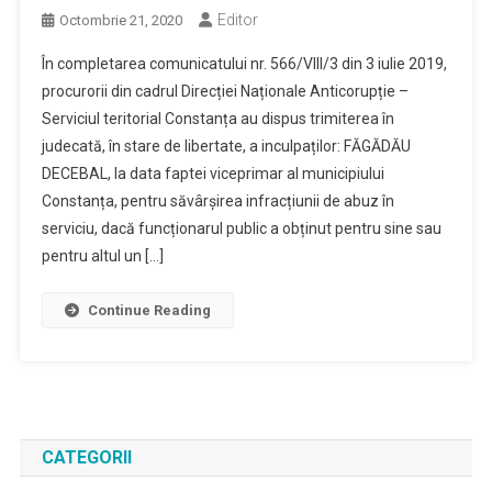
Editor
Octombrie 21, 2020
În completarea comunicatului nr. 566/VIII/3 din 3 iulie 2019,
procurorii din cadrul Direcției Naționale Anticorupție –
Serviciul teritorial Constanța au dispus trimiterea în
judecată, în stare de libertate, a inculpaților: FĂGĂDĂU
DECEBAL, la data faptei viceprimar al municipiului
Constanța, pentru săvârșirea infracțiunii de abuz în
serviciu, dacă funcționarul public a obținut pentru sine sau
pentru altul un […]
Continue Reading
CATEGORII