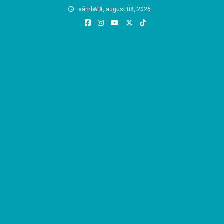
Skip
sâmbătă, august 08, 2026
to
content