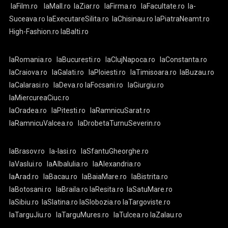
laFilm.ro
laMall.ro
laZiar.ro
laFirma.ro
laFacultate.ro
la-
Suceava.ro
laExecutareSilita.ro
laChisinau.ro
laPiatraNeamt.ro
High-Fashion.ro
laBalti.ro
laRomania.ro
laBucuresti.ro
laClujNapoca.ro
laConstanta.ro
laCraiova.ro
laGalati.ro
laPloiesti.ro
laTimisoara.ro
laBuzau.ro
laCalarasi.ro
laDeva.ro
laFocsani.ro
laGiurgiu.ro
laMiercureaCiuc.ro
laOradea.ro
laPitesti.ro
laRamnicuSarat.ro
laRamnicuValcea.ro
laDrobetaTurnuSeverin.ro
laBrasov.ro
la-Iasi.ro
laSfantuGheorghe.ro
laVaslui.ro
laAlbaIulia.ro
laAlexandria.ro
laArad.ro
laBacau.ro
laBaiaMare.ro
laBistrita.ro
laBotosani.ro
laBraila.ro
laResita.ro
laSatuMare.ro
laSibiu.ro
laSlatina.ro
laSlobozia.ro
laTargoviste.ro
laTarguJiu.ro
laTarguMures.ro
laTulcea.ro
laZalau.ro