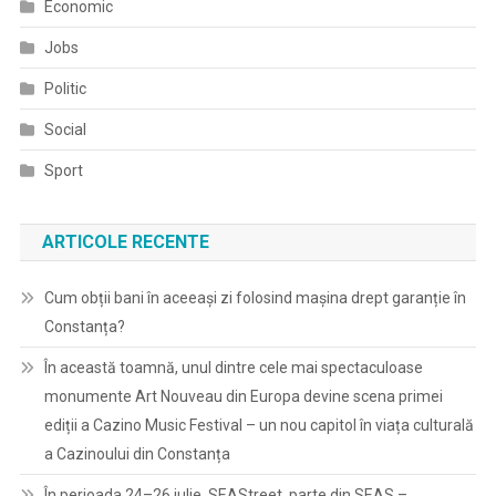
Economic
Jobs
Politic
Social
Sport
ARTICOLE RECENTE
Cum obții bani în aceeași zi folosind mașina drept garanție în
Constanța?
În această toamnă, unul dintre cele mai spectaculoase
monumente Art Nouveau din Europa devine scena primei
ediții a Cazino Music Festival – un nou capitol în viața culturală
a Cazinoului din Constanța
În perioada 24–26 iulie, SEAStreet, parte din SEAS –