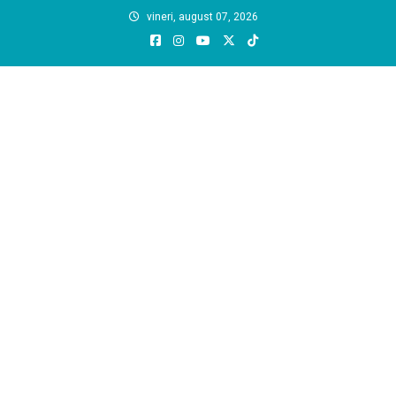
Skip
vineri, august 07, 2026
to
content