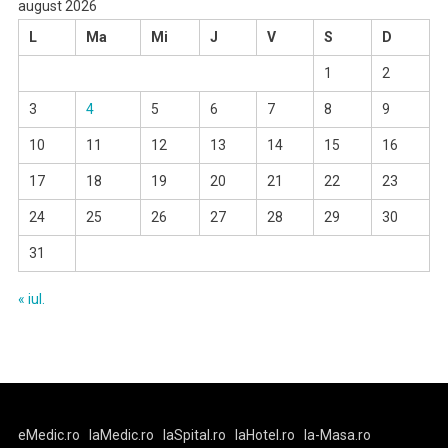
august 2026
L
Ma
Mi
J
V
S
D
1
2
3
4
5
6
7
8
9
10
11
12
13
14
15
16
17
18
19
20
21
22
23
24
25
26
27
28
29
30
31
« iul.
eMedic.ro
laMedic.ro
laSpital.ro
laHotel.ro
la-Masa.ro