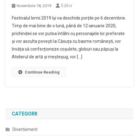
Editor
Noiembrie 18, 2019
Festivalul Iernii 2019 își va deschide porțile pe 6 decembrie.
Timp de mai bine de o lună, până de 12 ianuarie 2020,
prichindeii se vor putea întâlni cu personajele lor preferate
și vor asculta povești la Căsuța cu basme românești, vor
învăța să confecționeze coșulete, globuri sau păpuși la
Atelierul de artă și meșteșug, vor […]
Continue Reading
CATEGORII
Divertisment