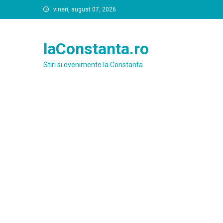
Skip
vineri, august 07, 2026
to
content
laConstanta.ro
Stiri si evenimente la Constanta