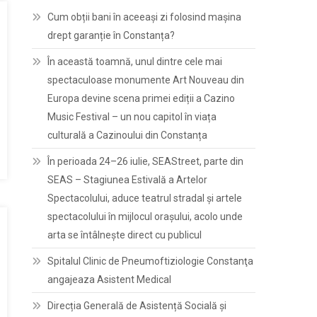
Cum obții bani în aceeași zi folosind mașina
drept garanție în Constanța?
În această toamnă, unul dintre cele mai
spectaculoase monumente Art Nouveau din
Europa devine scena primei ediții a Cazino
Music Festival – un nou capitol în viața
culturală a Cazinoului din Constanța
În perioada 24–26 iulie, SEAStreet, parte din
SEAS – Stagiunea Estivală a Artelor
Spectacolului, aduce teatrul stradal și artele
spectacolului în mijlocul orașului, acolo unde
arta se întâlnește direct cu publicul
Spitalul Clinic de Pneumoftiziologie Constanţa
angajeaza Asistent Medical
Direcția Generală de Asistență Socială și