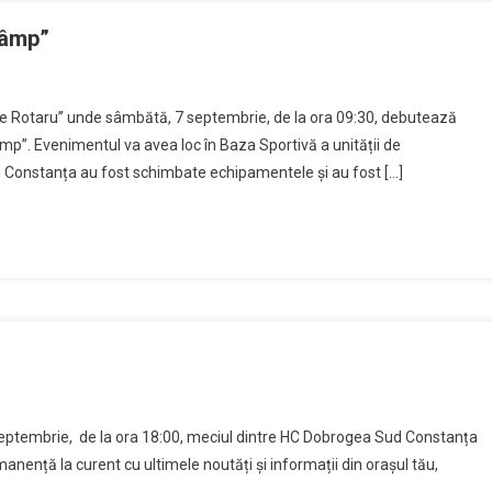
Câmp”
ae Rotaru” unde sâmbătă, 7 septembrie, de la ora 09:30, debutează
âmp”. Evenimentul va avea loc în Baza Sportivă a unității de
i Constanța au fost schimbate echipamentele și au fost […]
septembrie, de la ora 18:00, meciul dintre HC Dobrogea Sud Constanța
manență la curent cu ultimele noutăți și informații din orașul tău,