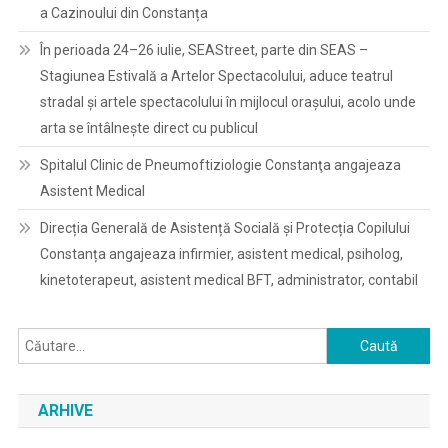
a Cazinoului din Constanța
În perioada 24–26 iulie, SEAStreet, parte din SEAS –
Stagiunea Estivală a Artelor Spectacolului, aduce teatrul
stradal și artele spectacolului în mijlocul orașului, acolo unde
arta se întâlnește direct cu publicul
Spitalul Clinic de Pneumoftiziologie Constanţa angajeaza
Asistent Medical
Direcția Generală de Asistență Socială și Protecția Copilului
Constanța angajeaza infirmier, asistent medical, psiholog,
kinetoterapeut, asistent medical BFT, administrator, contabil
Caută
după:
ARHIVE