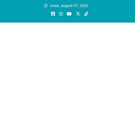
Skip
vineri, august 07, 2026
to
content