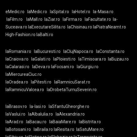
eMedic.ro
laMedic.ro
laSpital.ro
laHotel.ro
la-Masa.ro
laFilm.ro
laMall.ro
laZiar.ro
laFirma.ro
laFacultate.ro
la-
Suceava.ro
laExecutareSilita.ro
laChisinau.ro
laPiatraNeamt.ro
High-Fashion.ro
laBalti.ro
laRomania.ro
laBucuresti.ro
laClujNapoca.ro
laConstanta.ro
laCraiova.ro
laGalati.ro
laPloiesti.ro
laTimisoara.ro
laBuzau.ro
laCalarasi.ro
laDeva.ro
laFocsani.ro
laGiurgiu.ro
laMiercureaCiuc.ro
laOradea.ro
laPitesti.ro
laRamnicuSarat.ro
laRamnicuValcea.ro
laDrobetaTurnuSeverin.ro
laBrasov.ro
la-Iasi.ro
laSfantuGheorghe.ro
laVaslui.ro
laAlbaIulia.ro
laAlexandria.ro
laArad.ro
laBacau.ro
laBaiaMare.ro
laBistrita.ro
laBotosani.ro
laBraila.ro
laResita.ro
laSatuMare.ro