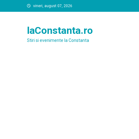
Skip
vineri, august 07, 2026
to
content
laConstanta.ro
Stiri si evenimente la Constanta