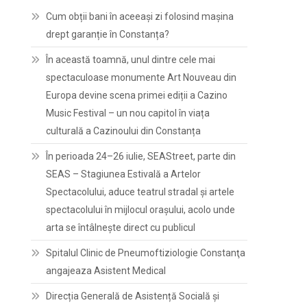
Cum obții bani în aceeași zi folosind mașina
drept garanție în Constanța?
În această toamnă, unul dintre cele mai
spectaculoase monumente Art Nouveau din
Europa devine scena primei ediții a Cazino
Music Festival – un nou capitol în viața
culturală a Cazinoului din Constanța
În perioada 24–26 iulie, SEAStreet, parte din
SEAS – Stagiunea Estivală a Artelor
Spectacolului, aduce teatrul stradal și artele
spectacolului în mijlocul orașului, acolo unde
arta se întâlnește direct cu publicul
Spitalul Clinic de Pneumoftiziologie Constanţa
angajeaza Asistent Medical
Direcția Generală de Asistență Socială și