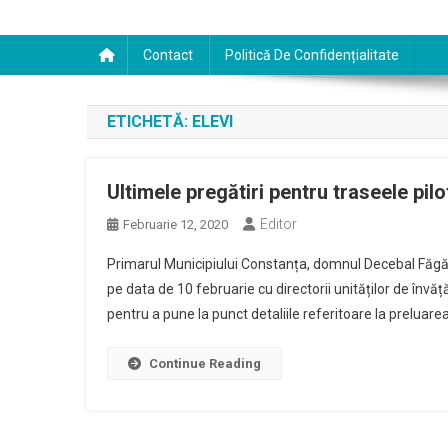
Contact
Politică De Confidențialitate
ETICHETĂ:
ELEVI
Ultimele pregătiri pentru traseele pilo
Editor
Februarie 12, 2020
Primarul Municipiului Constanța, domnul Decebal Făgăd
pe data de 10 februarie cu directorii unităților de învă
pentru a pune la punct detaliile referitoare la preluarea c
Continue Reading