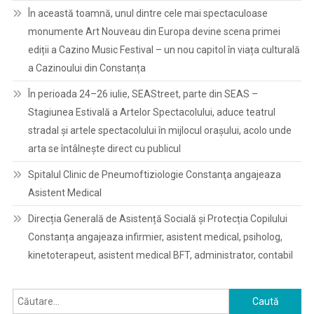
În această toamnă, unul dintre cele mai spectaculoase
monumente Art Nouveau din Europa devine scena primei
ediții a Cazino Music Festival – un nou capitol în viața culturală
a Cazinoului din Constanța
În perioada 24–26 iulie, SEAStreet, parte din SEAS –
Stagiunea Estivală a Artelor Spectacolului, aduce teatrul
stradal și artele spectacolului în mijlocul orașului, acolo unde
arta se întâlnește direct cu publicul
Spitalul Clinic de Pneumoftiziologie Constanţa angajeaza
Asistent Medical
Direcția Generală de Asistență Socială și Protecția Copilului
Constanța angajeaza infirmier, asistent medical, psiholog,
kinetoterapeut, asistent medical BFT, administrator, contabil
Caută