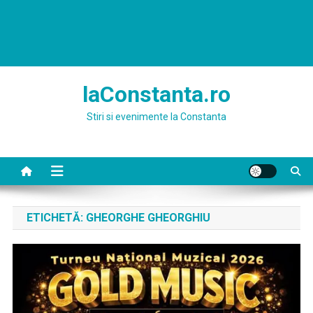
laConstanta.ro
Stiri si evenimente la Constanta
ETICHETĂ:
GHEORGHE GHEORGHIU