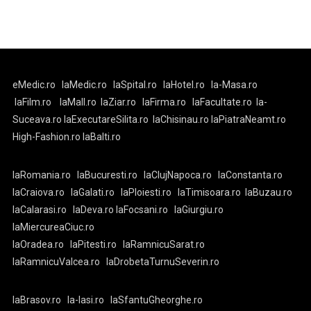
eMedic.ro
laMedic.ro
laSpital.ro
laHotel.ro
la-Masa.ro
laFilm.ro
laMall.ro
laZiar.ro
laFirma.ro
laFacultate.ro
la-
Suceava.ro
laExecutareSilita.ro
laChisinau.ro
laPiatraNeamt.ro
High-Fashion.ro
laBalti.ro
laRomania.ro
laBucuresti.ro
laClujNapoca.ro
laConstanta.ro
laCraiova.ro
laGalati.ro
laPloiesti.ro
laTimisoara.ro
laBuzau.ro
laCalarasi.ro
laDeva.ro
laFocsani.ro
laGiurgiu.ro
laMiercureaCiuc.ro
laOradea.ro
laPitesti.ro
laRamnicuSarat.ro
laRamnicuValcea.ro
laDrobetaTurnuSeverin.ro
laBrasov.ro
la-Iasi.ro
laSfantuGheorghe.ro