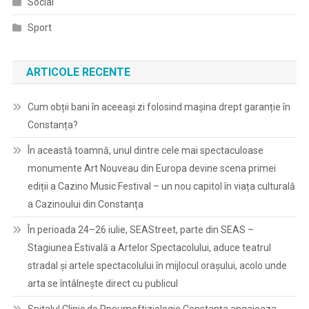
Social
Sport
ARTICOLE RECENTE
Cum obții bani în aceeași zi folosind mașina drept garanție în
Constanța?
În această toamnă, unul dintre cele mai spectaculoase
monumente Art Nouveau din Europa devine scena primei
ediții a Cazino Music Festival – un nou capitol în viața culturală
a Cazinoului din Constanța
În perioada 24–26 iulie, SEAStreet, parte din SEAS –
Stagiunea Estivală a Artelor Spectacolului, aduce teatrul
stradal și artele spectacolului în mijlocul orașului, acolo unde
arta se întâlnește direct cu publicul