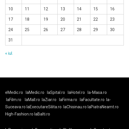
10
11
12
13
14
15
16
17
18
19
20
21
22
23
24
25
26
27
28
29
30
31
« iul.
eMedic.ro
laMedic.ro
laSpital.ro
laHotel.ro
la-Masa.ro
laFilm.ro
laMall.ro
laZiar.ro
laFirma.ro
laFacultate.ro
la-
Suceava.ro
laExecutareSilita.ro
laChisinau.ro
laPiatraNeamt.ro
High-Fashion.ro
laBalti.ro