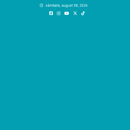
Skip
sâmbătă, august 08, 2026
to
content