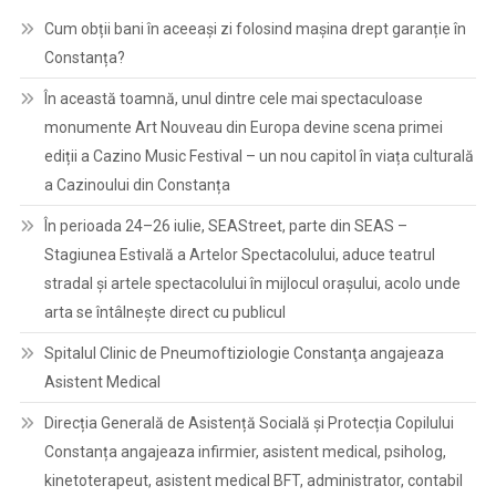
Cum obții bani în aceeași zi folosind mașina drept garanție în
Constanța?
În această toamnă, unul dintre cele mai spectaculoase
monumente Art Nouveau din Europa devine scena primei
ediții a Cazino Music Festival – un nou capitol în viața culturală
a Cazinoului din Constanța
În perioada 24–26 iulie, SEAStreet, parte din SEAS –
Stagiunea Estivală a Artelor Spectacolului, aduce teatrul
stradal și artele spectacolului în mijlocul orașului, acolo unde
arta se întâlnește direct cu publicul
Spitalul Clinic de Pneumoftiziologie Constanţa angajeaza
Asistent Medical
Direcția Generală de Asistență Socială și Protecția Copilului
Constanța angajeaza infirmier, asistent medical, psiholog,
kinetoterapeut, asistent medical BFT, administrator, contabil