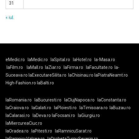
31
« iul.
eMedic.ro
laMedic.ro
laSpital.ro
laHotel.ro
la-Masa.ro
laFilm.ro
laMall.ro
laZiar.ro
laFirma.ro
laFacultate.ro
la-
Suceava.ro
laExecutareSilita.ro
laChisinau.ro
laPiatraNeamt.ro
High-Fashion.ro
laBalti.ro
laRomania.ro
laBucuresti.ro
laClujNapoca.ro
laConstanta.ro
laCraiova.ro
laGalati.ro
laPloiesti.ro
laTimisoara.ro
laBuzau.ro
laCalarasi.ro
laDeva.ro
laFocsani.ro
laGiurgiu.ro
laMiercureaCiuc.ro
laOradea.ro
laPitesti.ro
laRamnicuSarat.ro
laRamnicuValcea.ro
laDrobetaTurnuSeverin.ro