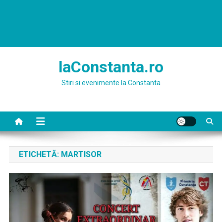
laConstanta.ro
Stiri si evenimente la Constanta
ETICHETĂ:
MARTISOR