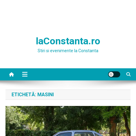
laConstanta.ro
Stiri si evenimente la Constanta
ETICHETĂ:
MASINI