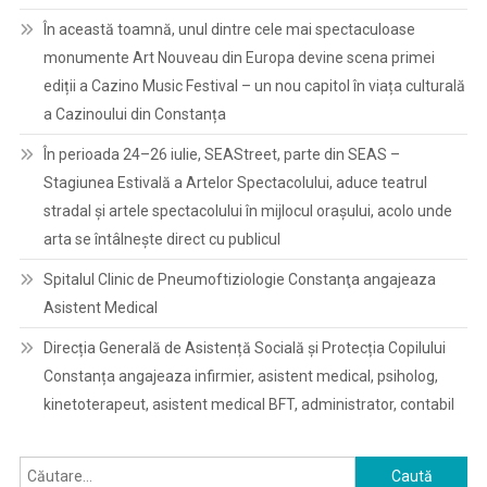
În această toamnă, unul dintre cele mai spectaculoase
monumente Art Nouveau din Europa devine scena primei
ediții a Cazino Music Festival – un nou capitol în viața culturală
a Cazinoului din Constanța
În perioada 24–26 iulie, SEAStreet, parte din SEAS –
Stagiunea Estivală a Artelor Spectacolului, aduce teatrul
stradal și artele spectacolului în mijlocul orașului, acolo unde
arta se întâlnește direct cu publicul
Spitalul Clinic de Pneumoftiziologie Constanţa angajeaza
Asistent Medical
Direcția Generală de Asistență Socială și Protecția Copilului
Constanța angajeaza infirmier, asistent medical, psiholog,
kinetoterapeut, asistent medical BFT, administrator, contabil
Caută