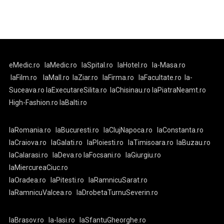
eMedic.ro
laMedic.ro
laSpital.ro
laHotel.ro
la-Masa.ro
laFilm.ro
laMall.ro
laZiar.ro
laFirma.ro
laFacultate.ro
la-
Suceava.ro
laExecutareSilita.ro
laChisinau.ro
laPiatraNeamt.ro
High-Fashion.ro
laBalti.ro
laRomania.ro
laBucuresti.ro
laClujNapoca.ro
laConstanta.ro
laCraiova.ro
laGalati.ro
laPloiesti.ro
laTimisoara.ro
laBuzau.ro
laCalarasi.ro
laDeva.ro
laFocsani.ro
laGiurgiu.ro
laMiercureaCiuc.ro
laOradea.ro
laPitesti.ro
laRamnicuSarat.ro
laRamnicuValcea.ro
laDrobetaTurnuSeverin.ro
laBrasov.ro
la-Iasi.ro
laSfantuGheorghe.ro