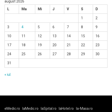
august 2026
L
Ma
Mi
J
V
S
D
1
2
3
4
5
6
7
8
9
10
11
12
13
14
15
16
17
18
19
20
21
22
23
24
25
26
27
28
29
30
31
« iul.
eMedic.ro
laMedic.ro
laSpital.ro
laHotel.ro
la-Masa.ro