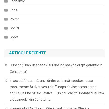
Economic
Jobs
Politic
Social
Sport
ARTICOLE RECENTE
Cum obții bani în aceeași zi folosind mașina drept garanție în
Constanța?
În această toamnă, unul dintre cele mai spectaculoase
monumente Art Nouveau din Europa devine scena primei
ediții a Cazino Music Festival – un nou capitol în viața culturală
a Cazinoului din Constanța
În perioada 24–26 iulie, SEAStreet, parte din SEAS –