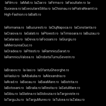
laFilm.ro
laMall.ro
laZiar.ro
laFirma.ro
laFacultate.ro
la-
Suceava.ro
laExecutareSilita.ro
laChisinau.ro
laPiatraNeamt.ro
High-Fashion.ro
laBalti.ro
laRomania.ro
laBucuresti.ro
laClujNapoca.ro
laConstanta.ro
laCraiova.ro
laGalati.ro
laPloiesti.ro
laTimisoara.ro
laBuzau.ro
laCalarasi.ro
laDeva.ro
laFocsani.ro
laGiurgiu.ro
laMiercureaCiuc.ro
laOradea.ro
laPitesti.ro
laRamnicuSarat.ro
laRamnicuValcea.ro
laDrobetaTurnuSeverin.ro
laBrasov.ro
la-Iasi.ro
laSfantuGheorghe.ro
laVaslui.ro
laAlbaIulia.ro
laAlexandria.ro
laArad.ro
laBacau.ro
laBaiaMare.ro
laBistrita.ro
laBotosani.ro
laBraila.ro
laResita.ro
laSatuMare.ro
laSibiu.ro
laSlatina.ro
laSlobozia.ro
laTargoviste.ro
laTarguJiu.ro
laTarguMures.ro
laTulcea.ro
laZalau.ro