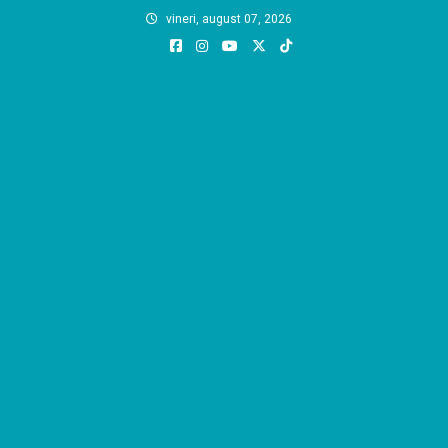
Skip
vineri, august 07, 2026
to
content