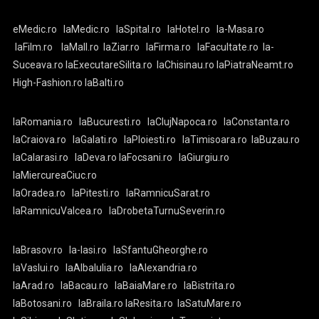
eMedic.ro
laMedic.ro
laSpital.ro
laHotel.ro
la-Masa.ro
laFilm.ro
laMall.ro
laZiar.ro
laFirma.ro
laFacultate.ro
la-
Suceava.ro
laExecutareSilita.ro
laChisinau.ro
laPiatraNeamt.ro
High-Fashion.ro
laBalti.ro
laRomania.ro
laBucuresti.ro
laClujNapoca.ro
laConstanta.ro
laCraiova.ro
laGalati.ro
laPloiesti.ro
laTimisoara.ro
laBuzau.ro
laCalarasi.ro
laDeva.ro
laFocsani.ro
laGiurgiu.ro
laMiercureaCiuc.ro
laOradea.ro
laPitesti.ro
laRamnicuSarat.ro
laRamnicuValcea.ro
laDrobetaTurnuSeverin.ro
laBrasov.ro
la-Iasi.ro
laSfantuGheorghe.ro
laVaslui.ro
laAlbaIulia.ro
laAlexandria.ro
laArad.ro
laBacau.ro
laBaiaMare.ro
laBistrita.ro
laBotosani.ro
laBraila.ro
laResita.ro
laSatuMare.ro