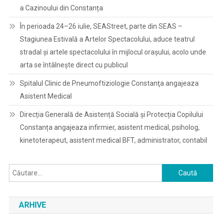
a Cazinoului din Constanța
În perioada 24–26 iulie, SEAStreet, parte din SEAS –
Stagiunea Estivală a Artelor Spectacolului, aduce teatrul
stradal și artele spectacolului în mijlocul orașului, acolo unde
arta se întâlnește direct cu publicul
Spitalul Clinic de Pneumoftiziologie Constanţa angajeaza
Asistent Medical
Direcția Generală de Asistență Socială și Protecția Copilului
Constanța angajeaza infirmier, asistent medical, psiholog,
kinetoterapeut, asistent medical BFT, administrator, contabil
Caută
după:
ARHIVE