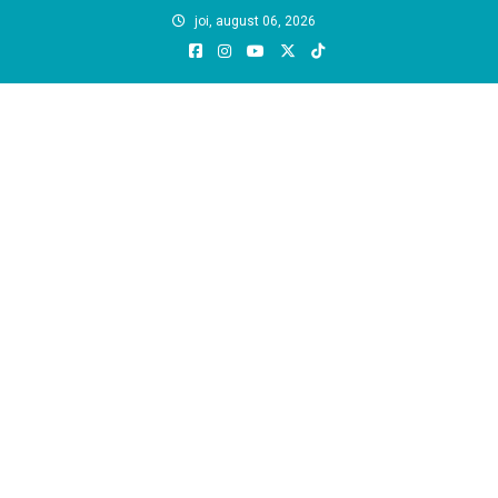
Skip
joi, august 06, 2026
to
content