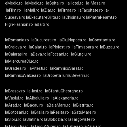
eMedic.ro
laMedic.ro
laSpital.ro
laHotel.ro
la-Masa.ro
laFilm.ro
laMall.ro
laZiar.ro
laFirma.ro
laFacultate.ro
la-
Suceava.ro
laExecutareSilita.ro
laChisinau.ro
laPiatraNeamt.ro
High-Fashion.ro
laBalti.ro
laRomania.ro
laBucuresti.ro
laClujNapoca.ro
laConstanta.ro
laCraiova.ro
laGalati.ro
laPloiesti.ro
laTimisoara.ro
laBuzau.ro
laCalarasi.ro
laDeva.ro
laFocsani.ro
laGiurgiu.ro
laMiercureaCiuc.ro
laOradea.ro
laPitesti.ro
laRamnicuSarat.ro
laRamnicuValcea.ro
laDrobetaTurnuSeverin.ro
laBrasov.ro
la-Iasi.ro
laSfantuGheorghe.ro
laVaslui.ro
laAlbaIulia.ro
laAlexandria.ro
laArad.ro
laBacau.ro
laBaiaMare.ro
laBistrita.ro
laBotosani.ro
laBraila.ro
laResita.ro
laSatuMare.ro
laSibiu.ro
laSlatina.ro
laSlobozia.ro
laTargoviste.ro
laTarguJiu.ro
laTarguMures.ro
laTulcea.ro
laZalau.ro