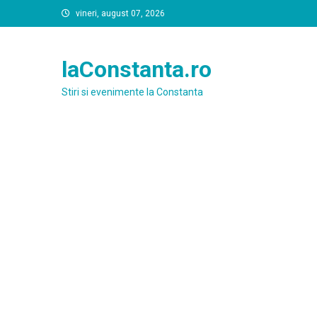
Skip
vineri, august 07, 2026
to
content
laConstanta.ro
Stiri si evenimente la Constanta