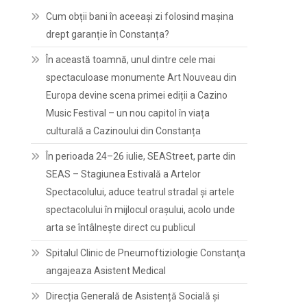
Cum obții bani în aceeași zi folosind mașina
drept garanție în Constanța?
În această toamnă, unul dintre cele mai
spectaculoase monumente Art Nouveau din
Europa devine scena primei ediții a Cazino
Music Festival – un nou capitol în viața
culturală a Cazinoului din Constanța
În perioada 24–26 iulie, SEAStreet, parte din
SEAS – Stagiunea Estivală a Artelor
Spectacolului, aduce teatrul stradal și artele
spectacolului în mijlocul orașului, acolo unde
arta se întâlnește direct cu publicul
Spitalul Clinic de Pneumoftiziologie Constanţa
angajeaza Asistent Medical
Direcția Generală de Asistență Socială și