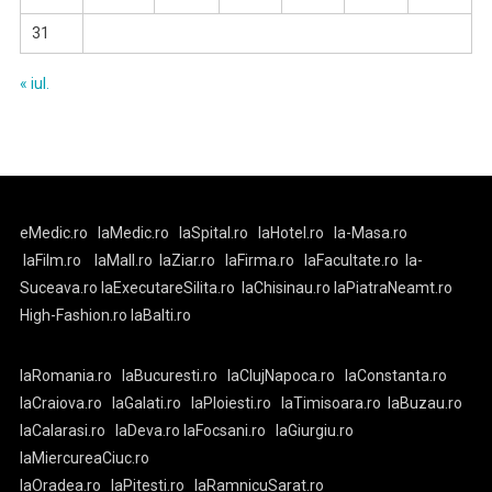
31
« iul.
eMedic.ro
laMedic.ro
laSpital.ro
laHotel.ro
la-Masa.ro
laFilm.ro
laMall.ro
laZiar.ro
laFirma.ro
laFacultate.ro
la-
Suceava.ro
laExecutareSilita.ro
laChisinau.ro
laPiatraNeamt.ro
High-Fashion.ro
laBalti.ro
laRomania.ro
laBucuresti.ro
laClujNapoca.ro
laConstanta.ro
laCraiova.ro
laGalati.ro
laPloiesti.ro
laTimisoara.ro
laBuzau.ro
laCalarasi.ro
laDeva.ro
laFocsani.ro
laGiurgiu.ro
laMiercureaCiuc.ro
laOradea.ro
laPitesti.ro
laRamnicuSarat.ro