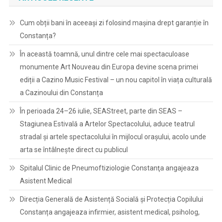
Cum obții bani în aceeași zi folosind mașina drept garanție în
Constanța?
În această toamnă, unul dintre cele mai spectaculoase
monumente Art Nouveau din Europa devine scena primei
ediții a Cazino Music Festival – un nou capitol în viața culturală
a Cazinoului din Constanța
În perioada 24–26 iulie, SEAStreet, parte din SEAS –
Stagiunea Estivală a Artelor Spectacolului, aduce teatrul
stradal și artele spectacolului în mijlocul orașului, acolo unde
arta se întâlnește direct cu publicul
Spitalul Clinic de Pneumoftiziologie Constanţa angajeaza
Asistent Medical
Direcția Generală de Asistență Socială și Protecția Copilului
Constanța angajeaza infirmier, asistent medical, psiholog,