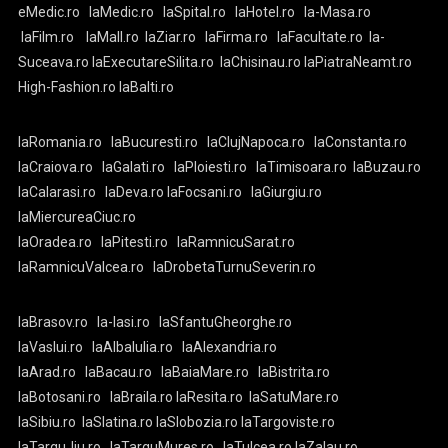
eMedic.ro
laMedic.ro
laSpital.ro
laHotel.ro
la-Masa.ro
laFilm.ro
laMall.ro
laZiar.ro
laFirma.ro
laFacultate.ro
la-
Suceava.ro
laExecutareSilita.ro
laChisinau.ro
laPiatraNeamt.ro
High-Fashion.ro
laBalti.ro
laRomania.ro
laBucuresti.ro
laClujNapoca.ro
laConstanta.ro
laCraiova.ro
laGalati.ro
laPloiesti.ro
laTimisoara.ro
laBuzau.ro
laCalarasi.ro
laDeva.ro
laFocsani.ro
laGiurgiu.ro
laMiercureaCiuc.ro
laOradea.ro
laPitesti.ro
laRamnicuSarat.ro
laRamnicuValcea.ro
laDrobetaTurnuSeverin.ro
laBrasov.ro
la-Iasi.ro
laSfantuGheorghe.ro
laVaslui.ro
laAlbaIulia.ro
laAlexandria.ro
laArad.ro
laBacau.ro
laBaiaMare.ro
laBistrita.ro
laBotosani.ro
laBraila.ro
laResita.ro
laSatuMare.ro
laSibiu.ro
laSlatina.ro
laSlobozia.ro
laTargoviste.ro
laTarguJiu.ro
laTarguMures.ro
laTulcea.ro
laZalau.ro