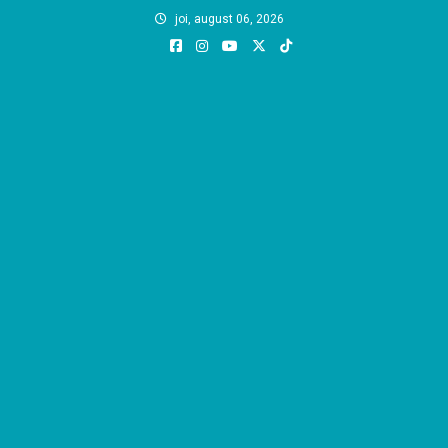
Skip
joi, august 06, 2026
to
content