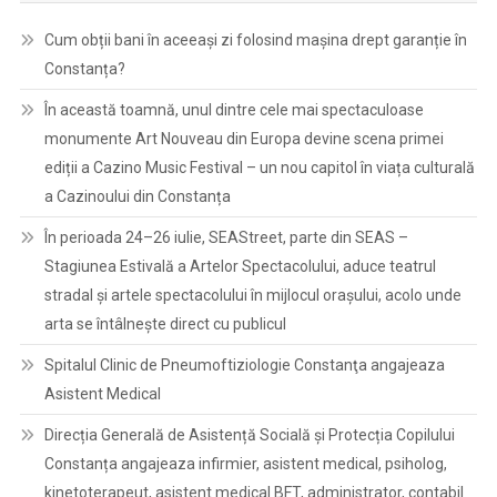
Cum obții bani în aceeași zi folosind mașina drept garanție în
Constanța?
În această toamnă, unul dintre cele mai spectaculoase
monumente Art Nouveau din Europa devine scena primei
ediții a Cazino Music Festival – un nou capitol în viața culturală
a Cazinoului din Constanța
În perioada 24–26 iulie, SEAStreet, parte din SEAS –
Stagiunea Estivală a Artelor Spectacolului, aduce teatrul
stradal și artele spectacolului în mijlocul orașului, acolo unde
arta se întâlnește direct cu publicul
Spitalul Clinic de Pneumoftiziologie Constanţa angajeaza
Asistent Medical
Direcția Generală de Asistență Socială și Protecția Copilului
Constanța angajeaza infirmier, asistent medical, psiholog,
kinetoterapeut, asistent medical BFT, administrator, contabil