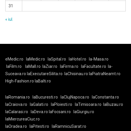
31
« iul.
eMedic.ro
laMedic.ro
laSpital.ro
laHotel.ro
la-Masa.ro
laFilm.ro
laMall.ro
laZiar.ro
laFirma.ro
laFacultate.ro
la-
Suceava.ro
laExecutareSilita.ro
laChisinau.ro
laPiatraNeamt.ro
High-Fashion.ro
laBalti.ro
laRomania.ro
laBucuresti.ro
laClujNapoca.ro
laConstanta.ro
laCraiova.ro
laGalati.ro
laPloiesti.ro
laTimisoara.ro
laBuzau.ro
laCalarasi.ro
laDeva.ro
laFocsani.ro
laGiurgiu.ro
laMiercureaCiuc.ro
laOradea.ro
laPitesti.ro
laRamnicuSarat.ro