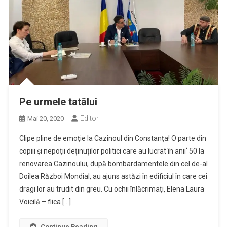
Pe urmele tatălui
Editor
Mai 20, 2020
Clipe pline de emoție la Cazinoul din Constanța! O parte din
copiii și nepoții deținuților politici care au lucrat în anii‘ 50 la
renovarea Cazinoului, după bombardamentele din cel de-al
Doilea Război Mondial, au ajuns astăzi în edificiul în care cei
dragi lor au trudit din greu. Cu ochii înlăcrimați, Elena Laura
Voicilă – fiica […]
Continue Reading