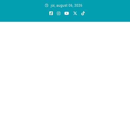
Skip
joi, august 06, 2026
to
content