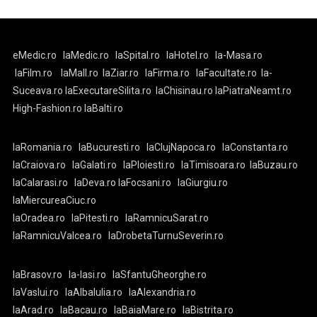
eMedic.ro
laMedic.ro
laSpital.ro
laHotel.ro
la-Masa.ro
laFilm.ro
laMall.ro
laZiar.ro
laFirma.ro
laFacultate.ro
la-
Suceava.ro
laExecutareSilita.ro
laChisinau.ro
laPiatraNeamt.ro
High-Fashion.ro
laBalti.ro
laRomania.ro
laBucuresti.ro
laClujNapoca.ro
laConstanta.ro
laCraiova.ro
laGalati.ro
laPloiesti.ro
laTimisoara.ro
laBuzau.ro
laCalarasi.ro
laDeva.ro
laFocsani.ro
laGiurgiu.ro
laMiercureaCiuc.ro
laOradea.ro
laPitesti.ro
laRamnicuSarat.ro
laRamnicuValcea.ro
laDrobetaTurnuSeverin.ro
laBrasov.ro
la-Iasi.ro
laSfantuGheorghe.ro
laVaslui.ro
laAlbaIulia.ro
laAlexandria.ro
laArad.ro
laBacau.ro
laBaiaMare.ro
laBistrita.ro