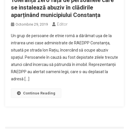
Toleranță zero față de persoanele care
se instalează abuziv în clădirile
aparținând municipiului Constanța
Editor
Octombrie 29, 2019
Un grup de persoane de etnie romă a dărâmat ușa de la
intrarea unei case administrate de RAEDPP Constanța,
situată pe strada Ion Rațiu, încercând să ocupe abuziv
spațiul. Persoanele în cauză au fost depistate zilele trecute
atunci când încercau să pătrundă în imobil. Reprezentanții
RAEDPP au alertat oamenii legii, care s-au deplasat la
adresă […]
Continue Reading