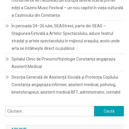
monumente Art Nouveau din Europa devine scena primei
ediții a Cazino Music Festival – un nou capitol în viața culturală
a Cazinoului din Constanța
În perioada 24–26 iulie, SEAStreet, parte din SEAS –
Stagiunea Estivală a Artelor Spectacolului, aduce teatrul
stradal și artele spectacolului în mijlocul orașului, acolo unde
arta se întâlnește direct cu publicul
Spitalul Clinic de Pneumoftiziologie Constanţa angajeaza
Asistent Medical
Direcția Generală de Asistență Socială și Protecția Copilului
Constanța angajeaza infirmier, asistent medical, psiholog,
kinetoterapeut, asistent medical BFT, administrator, contabil
Caută
după: