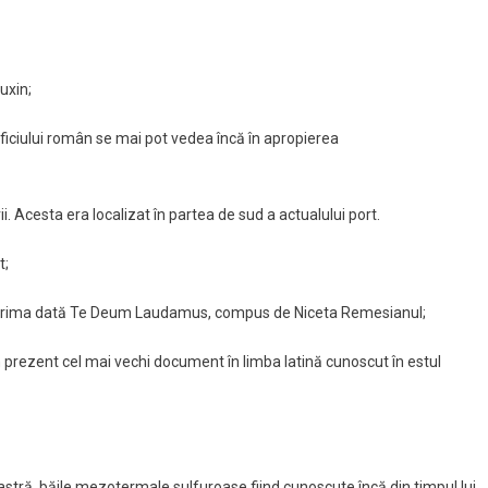
uxin;
 edificiului român se mai pot vedea încă în apropierea
i. Acesta era localizat în partea de sud a actualului port.
t;
ntru prima dată Te Deum Laudamus, compus de Niceta Remesianul;
n prezent cel mai vechi document în limba latină cunoscut în estul
astră, băile mezotermale sulfuroase fiind cunoscute încă din timpul lui