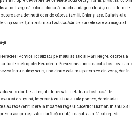
 pământ. Spre deosebire de celelalte două cetăţi, Tomis şi Histria, colonii
s a fost singură colonie doriană, practicândagricultură şi un sistem de
terea era deţinută doar de câteva familii. Chiar şi aşa, Callatis-ul a
lelor şi comerţul maritim au fost douădintre sursele care au asigurat
ăţii
rii Heracleei Pontice, localizată pe malul asiatic al Mării Negre, cetatea a
mânturile metropolei Heracleea. Previziunea unui oracol a fost cea care 
 devină într-un timp scurt, una dintre cele mai puternice din zonă, dar, în
idia vecinilor. De-a lungul istoriei sale, cetatea a fost pusă de
e avea să o supună, împreună cu aliatele sale pontice, dominaţiei
ea au redevenit libere la moartea regelui cuceritor Lisimah, în anul 281
renta asupra aşezării, dar încă o dată, oraşul s-a refăcut repede,