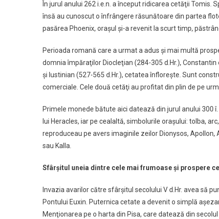
În jurul anului 262 i.e.n. a început ridicarea cetăţii Tomis.
însă au cunoscut o înfrângere răsunătoare din partea flotei
pasărea Phoenix, oraşul şi-a revenit la scurt timp, păstrân
Perioada romană care a urmat a adus şi mai multă prospe
domnia împăraţilor Diocleţian (284-305 d.Hr.), Constantin 
şi Iustinian (527-565 d.Hr.), cetatea înfloreşte. Sunt constr
comerciale. Cele două cetăţi au profitat din plin de pe ur
Primele monede bătute aici datează din jurul anului 300 î.
lui Heracles, iar pe cealaltă, simbolurile oraşului: tolba, 
reproduceau pe avers imaginile zeilor Dionysos, Apollon, 
sau Kalla.
Sfârşitul uneia dintre cele mai frumoase şi prospere ce
Invazia avarilor către sfârşitul secolului V d.Hr. avea să p
Pontului Euxin. Puternica cetate a devenit o simplă aşezar
Menţionarea pe o harta din Pisa, care datează din secolul