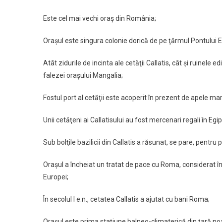
Este cel mai vechi oraş din România;
Oraşul este singura colonie dorică de pe ţărmul Pontului E
Atât zidurile de incinta ale cetăţii Callatis, cât şi ruinele
falezei oraşului Mangalia;
Fostul port al cetăţii este acoperit în prezent de apele mari
Unii cetăţeni ai Callatisului au fost mercenari regali în Egip
Sub bolţile bazilicii din Callatis a răsunat, se pare, pe
Oraşul a încheiat un tratat de pace cu Roma, considerat î
Europei;
În secolul I e.n., cetatea Callatis a ajutat cu bani Roma;
Oraşul este prima staţiune balneo-climaterică din ţară no