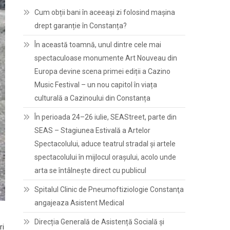
Cum obții bani în aceeași zi folosind mașina
drept garanție în Constanța?
În această toamnă, unul dintre cele mai
spectaculoase monumente Art Nouveau din
Europa devine scena primei ediții a Cazino
Music Festival – un nou capitol în viața
culturală a Cazinoului din Constanța
În perioada 24–26 iulie, SEAStreet, parte din
SEAS – Stagiunea Estivală a Artelor
Spectacolului, aduce teatrul stradal și artele
spectacolului în mijlocul orașului, acolo unde
arta se întâlnește direct cu publicul
Spitalul Clinic de Pneumoftiziologie Constanţa
angajeaza Asistent Medical
Direcția Generală de Asistență Socială și
ri