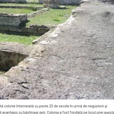
tă colonie întemeiată cu peste 25 de secole în urmă de negustorii şi
ul avantajos cu băstinaşii geţi. Colonia a fost fondată pe locul unei aşeză