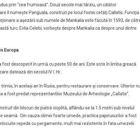
radus prin “cea frumoasă”. Două secole mai târziu, un călător
 îl numeşte Panguala, construit pe locul fostei cetăţi Callatis. Funcţia
nţionare a aşezării sub numele de Mankalia este făcută în 1593, de cătr
ceastă turc, Evlia Celebi, vorbeşte despre Mankalia ca despre unul dintre
din Europa
a fost descoperit în urmă cu peste 50 de ani. Este scris în limba greacă
care datează din secolul IV î. Hr.
trimis, în acelaşi an în Rusia, pentru restaurare şi conservare. Ulterior n
ta a fost predat reprezentantilor Muzeului de Arheologie „Callatis”.
truit din blocuri de piatră cioplită, aflându-se la 1.5 metri sub nivelul
e seamă. Din cauza climei foarte umede, practica papirusurilor a fost
 înlocuite repede cu pergamente, mult mai rezistente în fata umezelii.