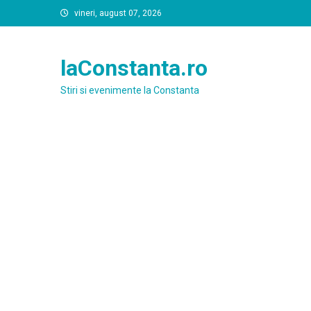
Skip
vineri, august 07, 2026
to
content
laConstanta.ro
Stiri si evenimente la Constanta