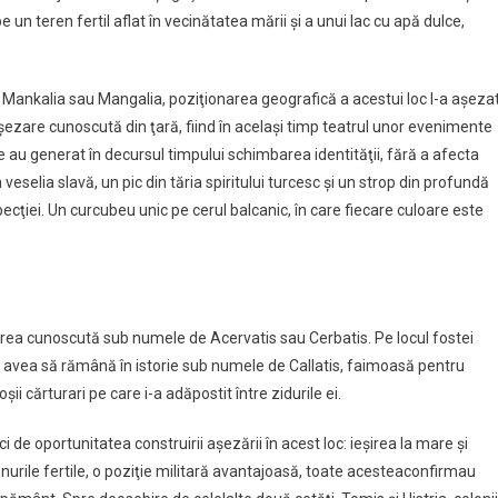
n teren fertil aflat în vecinătatea mării şi a unui lac cu apă dulce,
a, Mankalia sau Mangalia, poziţionarea geografică a acestui loc l-a aşeza
aşezare cunoscută din ţară, fiind în acelaşi timp teatrul unor evenimente
e au generat în decursul timpului schimbarea identităţii, fără a afecta
 veselia slavă, un pic din tăria spiritului turcesc şi un strop din profundă
ţiei. Un curcubeu unic pe cerul balcanic, în care fiecare culoare este
ezarea cunoscută sub numele de Acervatis sau Cerbatis. Pe locul fostei
are avea să rămână în istorie sub numele de Callatis, faimoasă pentru
ii cărturari pe care i-a adăpostit între zidurile ei.
de oportunitatea construirii aşezării în acest loc: ieşirea la mare şi
enurile fertile, o poziţie militară avantajoasă, toate acesteaconfirmau