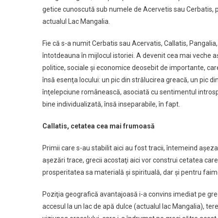
getice cunoscută sub numele de Acervetis sau Cerbatis, pe u
actualul Lac Mangalia.
Fie că s-a numit Cerbatis sau Acervatis, Callatis, Pangali
întotdeauna în mijlocul istoriei. A devenit cea mai veche 
politice, sociale şi economice deosebit de importante, car
însă esenţa locului: un pic din strălucirea greacă, un pic din
înţelepciune românească, asociată cu sentimentul introspec
bine individualizată, însă inseparabile, în fapt.
Callatis, cetatea cea mai frumoasă
Primii care s-au stabilit aici au fost tracii, întemeind aş
aşezări trace, grecii acostaţi aici vor construi cetatea c
prosperitatea sa materială şi spirituală, dar şi pentru faimoş
Poziţia geografică avantajoasă i-a convins imediat pe greci 
accesul la un lac de apă dulce (actualul lac Mangalia), ter