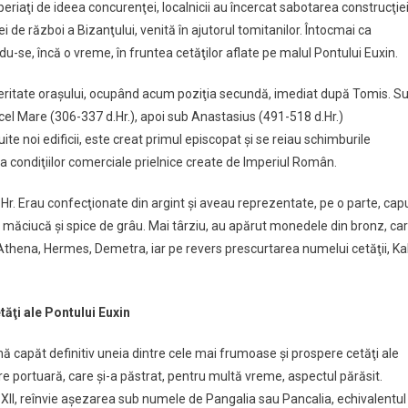
 Speriaţi de ideea concurenţei, localnicii au încercat sabotarea construcţiei
 de război a Bizanţului, venită în ajutorul tomitanilor. Întocmai ca
du-se, încă o vreme, în fruntea cetăţilor aflate pe malul Pontului Euxin.
ritate oraşului, ocupând acum poziţia secundă, imediat după Tomis. S
cel Mare (306-337 d.Hr.), apoi sub Anastasius (491-518 d.Hr.)
uite noi edificii, este creat primul episcopat şi se reiau schimburile
ma condiţiilor comerciale prielnice create de Imperiul Român.
 Hr. Erau confecţionate din argint şi aveau reprezentate, pe o parte, cap
arc, măciucă şi spice de grâu. Mai târziu, au apărut monedele din bronz, ca
Athena, Hermes, Demetra, iar pe revers prescurtarea numelui cetăţii, Ka
tăţi ale Pontului Euxin
ună capăt definitiv uneia dintre cele mai frumoase şi prospere cetăţi ale
e portuară, care şi-a păstrat, pentru multă vreme, aspectul părăsit.
 XII, reînvie aşezarea sub numele de Pangalia sau Pancalia, echivalentul