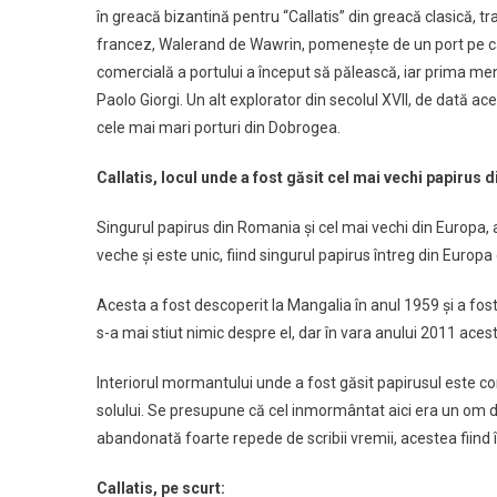
în greacă bizantină pentru “Callatis” din greacă clasică, t
francez, Walerand de Wawrin, pomeneşte de un port pe care
comercială a portului a început să pălească, iar prima me
Paolo Giorgi. Un alt explorator din secolul XVII, de dată a
cele mai mari porturi din Dobrogea.
Callatis, locul unde a fost găsit cel mai vechi papirus 
Singurul papirus din Romania şi cel mai vechi din Europa, 
veche şi este unic, fiind singurul papirus întreg din Europa 
Acesta a fost descoperit la Mangalia în anul 1959 şi a fost 
s-a mai stiut nimic despre el, dar în vara anului 2011 aces
Interiorul mormantului unde a fost găsit papirusul este cons
solului. Se presupune că cel inmormântat aici era un om d
abandonată foarte repede de scribii vremii, acestea fiind
Callatis, pe scurt: