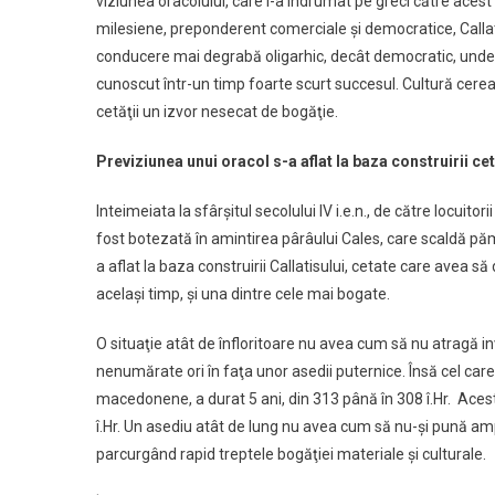
viziunea oracolului, care i-a îndrumat pe greci către acest
milesiene, preponderent comerciale şi democratice, Callati
conducere mai degrabă oligarhic, decât democratic, unde pu
cunoscut într-un timp foarte scurt succesul. Cultură cerea
cetăţii un izvor nesecat de bogăţie.
Previziunea unui oracol s-a aflat la baza construirii cet
Inteimeiata la sfârşitul secolului IV i.e.n., de către locuito
fost botezată în amintirea pârâului Cales, care scaldă pă
a aflat la baza construirii Callatisului, cetate care avea să
acelaşi timp, şi una dintre cele mai bogate.
O situaţie atât de înfloritoare nu avea cum să nu atragă inv
nenumărate ori în faţa unor asedii puternice. Însă cel car
macedonene, a durat 5 ani, din 313 până în 308 î.Hr. Acest
î.Hr. Un asediu atât de lung nu avea cum să nu-şi pună amp
parcurgând rapid treptele bogăţiei materiale şi culturale.