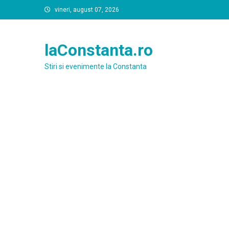
Skip
vineri, august 07, 2026
to
content
laConstanta.ro
Stiri si evenimente la Constanta