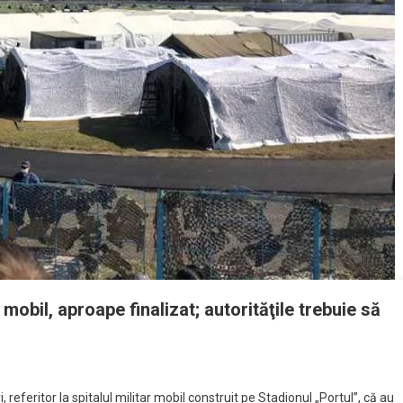
mobil, aproape finalizat; autorităţile trebuie să
referitor la spitalul militar mobil construit pe Stadionul „Portul”, că au