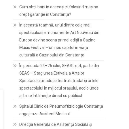
Cum obții bani în aceeași zi folosind mașina
drept garanție în Constanța?
În această toamnă, unul dintre cele mai
spectaculoase monumente Art Nouveau din
Europa devine scena primei ediții a Cazino
Music Festival – un nou capitol în viața
culturală a Cazinoului din Constanța
În perioada 24–26 iulie, SEAStreet, parte din
SEAS – Stagiunea Estivală a Artelor
Spectacolului, aduce teatrul stradal și artele
spectacolului în mijlocul orașului, acolo unde
arta se întâlnește direct cu publicul
Spitalul Clinic de Pneumoftiziologie Constanţa
angajeaza Asistent Medical
Direcția Generală de Asistență Socială și