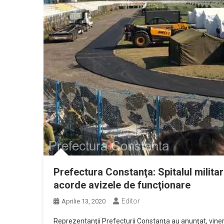
Prefectura Constanţa: Spitalul militar 
acorde avizele de funcţionare
Editor
Aprilie 13, 2020
Reprezentanţii Prefecturii Constanţa au anunţat, vineri, 