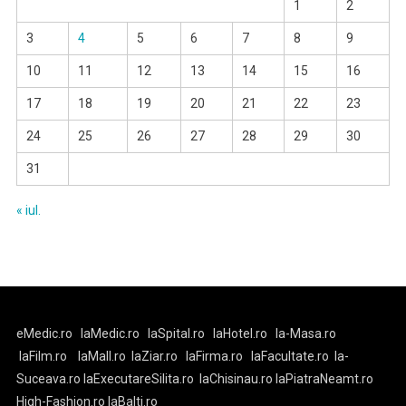
1
2
3
4
5
6
7
8
9
10
11
12
13
14
15
16
17
18
19
20
21
22
23
24
25
26
27
28
29
30
31
« iul.
eMedic.ro
laMedic.ro
laSpital.ro
laHotel.ro
la-Masa.ro
laFilm.ro
laMall.ro
laZiar.ro
laFirma.ro
laFacultate.ro
la-
Suceava.ro
laExecutareSilita.ro
laChisinau.ro
laPiatraNeamt.ro
High-Fashion.ro
laBalti.ro