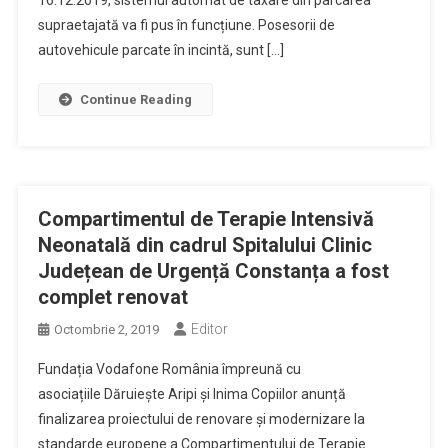
16.12.2019, sistemul automat de taxare din parcarea
supraetajată va fi pus în funcțiune. Posesorii de
autovehicule parcate în incintă, sunt […]
Continue Reading
Compartimentul de Terapie Intensivă
Neonatală din cadrul Spitalului Clinic
Județean de Urgență Constanța a fost
complet renovat
Editor
Octombrie 2, 2019
Fundația Vodafone România împreună cu
asociațiile Dăruiește Aripi și Inima Copiilor anunță
finalizarea proiectului de renovare și modernizare la
standarde europene a Compartimentului de Terapie