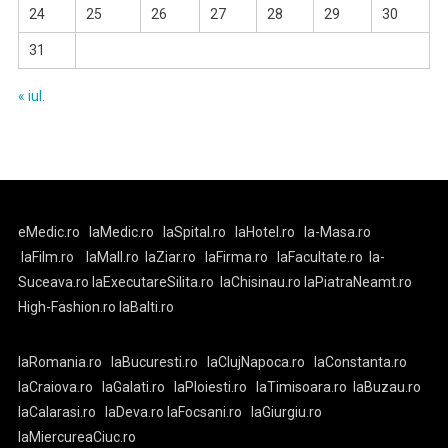
24
25
26
27
28
29
30
31
« iul.
eMedic.ro
laMedic.ro
laSpital.ro
laHotel.ro
la-Masa.ro
laFilm.ro
laMall.ro
laZiar.ro
laFirma.ro
laFacultate.ro
la-
Suceava.ro
laExecutareSilita.ro
laChisinau.ro
laPiatraNeamt.ro
High-Fashion.ro
laBalti.ro
laRomania.ro
laBucuresti.ro
laClujNapoca.ro
laConstanta.ro
laCraiova.ro
laGalati.ro
laPloiesti.ro
laTimisoara.ro
laBuzau.ro
laCalarasi.ro
laDeva.ro
laFocsani.ro
laGiurgiu.ro
laMiercureaCiuc.ro