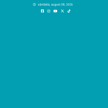
Skip
sâmbătă, august 08, 2026
to
content