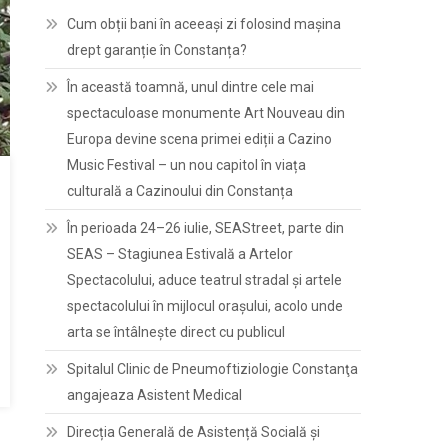
Cum obții bani în aceeași zi folosind mașina
drept garanție în Constanța?
În această toamnă, unul dintre cele mai
spectaculoase monumente Art Nouveau din
Europa devine scena primei ediții a Cazino
Music Festival – un nou capitol în viața
culturală a Cazinoului din Constanța
În perioada 24–26 iulie, SEAStreet, parte din
SEAS – Stagiunea Estivală a Artelor
Spectacolului, aduce teatrul stradal și artele
spectacolului în mijlocul orașului, acolo unde
arta se întâlnește direct cu publicul
Spitalul Clinic de Pneumoftiziologie Constanţa
angajeaza Asistent Medical
Direcția Generală de Asistență Socială și