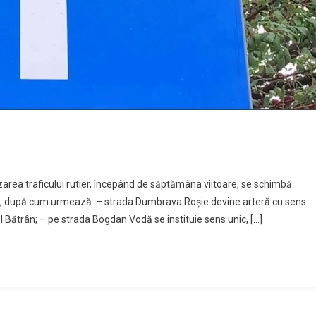
zarea traficului rutier, începând de săptămâna viitoare, se schimbă
s II, după cum urmează: – strada Dumbrava Roșie devine arteră cu sens
 Bătrân; – pe strada Bogdan Vodă se instituie sens unic, […]