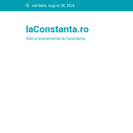
Skip
sâmbătă, august 08, 2026
to
content
laConstanta.ro
Stiri si evenimente la Constanta