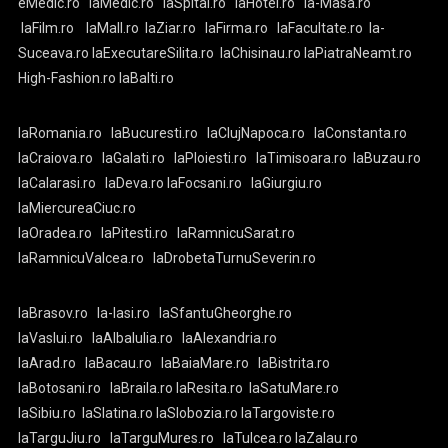
eMedic.ro
laMedic.ro
laSpital.ro
laHotel.ro
la-Masa.ro
laFilm.ro
laMall.ro
laZiar.ro
laFirma.ro
laFacultate.ro
la-
Suceava.ro
laExecutareSilita.ro
laChisinau.ro
laPiatraNeamt.ro
High-Fashion.ro
laBalti.ro
laRomania.ro
laBucuresti.ro
laClujNapoca.ro
laConstanta.ro
laCraiova.ro
laGalati.ro
laPloiesti.ro
laTimisoara.ro
laBuzau.ro
laCalarasi.ro
laDeva.ro
laFocsani.ro
laGiurgiu.ro
laMiercureaCiuc.ro
laOradea.ro
laPitesti.ro
laRamnicuSarat.ro
laRamnicuValcea.ro
laDrobetaTurnuSeverin.ro
laBrasov.ro
la-Iasi.ro
laSfantuGheorghe.ro
laVaslui.ro
laAlbaIulia.ro
laAlexandria.ro
laArad.ro
laBacau.ro
laBaiaMare.ro
laBistrita.ro
laBotosani.ro
laBraila.ro
laResita.ro
laSatuMare.ro
laSibiu.ro
laSlatina.ro
laSlobozia.ro
laTargoviste.ro
laTarguJiu.ro
laTarguMures.ro
laTulcea.ro
laZalau.ro