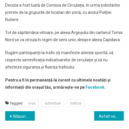
Decizia a fost luată de Comisia de Circulație, în urma solicitărilor
primite de la grupurile de locatari din zonă, cu avizul Poliției
Rutiere.
Tot de săptămâna viitoare, pe aleea Argeșului din cartierul Tomis
Nord se va circula în regim de sens unic, dinspre aleea Capidava.
Rugăm participanții la trafic să manifeste atenție sporită, să
respecte semnificația indicatoarelor de circulație și să nu
afecteze siguranța și fluența traficului.
Pentru a fi în permanență la curent cu ultimele noutăți și
informații din orașul tău, urmărește-ne pe
Facebook
.
Tagged
oras
schimbari
traficul
Navigare
Măsuri pentru creșterea capacității instituționale în prevenirea și combaterea răspândirii infecțiilor cu noul coronavirus
Asfalt nou în zonele rezidențiale
în