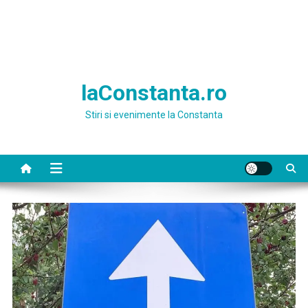
laConstanta.ro
Stiri si evenimente la Constanta