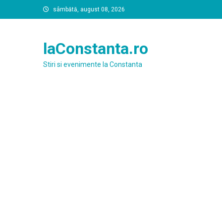
Skip
sâmbătă, august 08, 2026
to
content
laConstanta.ro
Stiri si evenimente la Constanta