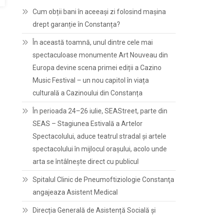
Cum obții bani în aceeași zi folosind mașina
drept garanție în Constanța?
În această toamnă, unul dintre cele mai
spectaculoase monumente Art Nouveau din
Europa devine scena primei ediții a Cazino
Music Festival – un nou capitol în viața
culturală a Cazinoului din Constanța
În perioada 24–26 iulie, SEAStreet, parte din
SEAS – Stagiunea Estivală a Artelor
Spectacolului, aduce teatrul stradal și artele
spectacolului în mijlocul orașului, acolo unde
arta se întâlnește direct cu publicul
Spitalul Clinic de Pneumoftiziologie Constanţa
angajeaza Asistent Medical
Direcția Generală de Asistență Socială și