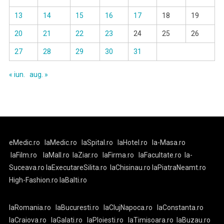
13
14
15
16
17
18
19
20
21
22
23
24
25
26
27
28
29
30
31
« iun.
aug. »
eMedic.ro
laMedic.ro
laSpital.ro
laHotel.ro
la-Masa.ro
laFilm.ro
laMall.ro
laZiar.ro
laFirma.ro
laFacultate.ro
la-
Suceava.ro
laExecutareSilita.ro
laChisinau.ro
laPiatraNeamt.ro
High-Fashion.ro
laBalti.ro
laRomania.ro
laBucuresti.ro
laClujNapoca.ro
laConstanta.ro
laCraiova.ro
laGalati.ro
laPloiesti.ro
laTimisoara.ro
laBuzau.ro