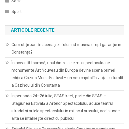
Social
Sport
ARTICOLE RECENTE
Cum obții bani în aceeași zi folosind mașina drept garanție în
Constanța?
În această toamnă, unul dintre cele mai spectaculoase
monumente Art Nouveau din Europa devine scena primei
ediții a Cazino Music Festival – un nou capitol în viața culturală
a Cazinoului din Constanța
În perioada 24–26 iulie, SEAStreet, parte din SEAS –
Stagiunea Estivală a Artelor Spectacolului, aduce teatrul
stradal și artele spectacolului în mijlocul orașului, acolo unde
arta se întâlnește direct cu publicul