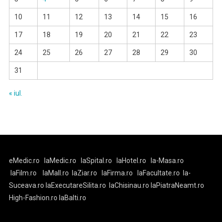
10
11
12
13
14
15
16
17
18
19
20
21
22
23
24
25
26
27
28
29
30
31
« iul.
eMedic.ro
laMedic.ro
laSpital.ro
laHotel.ro
la-Masa.ro
laFilm.ro
laMall.ro
laZiar.ro
laFirma.ro
laFacultate.ro
la-
Suceava.ro
laExecutareSilita.ro
laChisinau.ro
laPiatraNeamt.ro
High-Fashion.ro
laBalti.ro