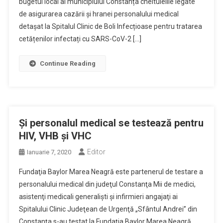
bugetul local al municipiului Constanța cheltuielile legate
de asigurarea cazării și hranei personalului medical
detașat la Spitalul Clinic de Boli Infecțioase pentru tratarea
cetățenilor infectați cu SARS-CoV-2 […]
Continue Reading
Şi personalul medical se testează pentru
HIV, VHB şi VHC
Editor
Ianuarie 7, 2020
Fundaţia Baylor Marea Neagră este partenerul de testare a
personalului medical din judeţul Constanţa Mii de medici,
asistenţi medicali generalişti şi infirmieri angajaţi ai
Spitalului Clinic Judeţean de Urgenţă „Sfântul Andrei” din
Constanţa s-au testat la Fundaţia Baylor Marea Neagră.