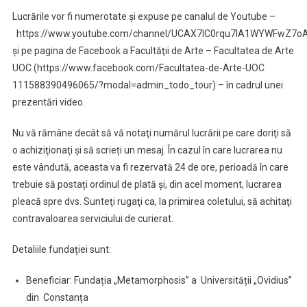
Lucrările vor fi numerotate şi expuse pe canalul de Youtube –
https://www.youtube.com/channel/UCAX7IC0rqu7lA1WYWFwZ7oA
şi pe pagina de Facebook a Facultăţii de Arte – Facultatea de Arte
UOC (https://www.facebook.com/Facultatea-de-Arte-UOC
111588390496065/?modal=admin_todo_tour) – în cadrul unei
prezentări video.
Nu vă rămâne decât să vă notaţi numărul lucrării pe care doriţi să
o achiziţionaţi şi să scrieți un mesaj. În cazul în care lucrarea nu
este vândută, aceasta va fi rezervată 24 de ore, perioadă în care
trebuie să postați ordinul de plată şi, din acel moment, lucrarea
pleacă spre dvs. Sunteţi rugaţi ca, la primirea coletului, să achitaţi
contravaloarea serviciului de curierat.
Detaliile fundației sunt:
Beneficiar: Fundația „Metamorphosis” a Universității „Ovidius”
din Constanța