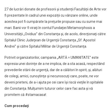
27 de lucrări donate de profesorii și studenții Facultății de Arte vor
fi prezentate în cadrul unei expoziții cu vânzare online, unde
acestea pot fi cumpărate la preţurile propuse sau cu sume mai
mari. Banii vor fi viraţi în contul Fundaţiei Metamorphosis a
Universităţii „Ovidius” din Constanţa şi, de acolo, direcţionaţi către
Spitalul Clinic Judeţean de Urgenţă Constanţa „Sf. Apostol
Andrei” şi către Spitalul Militar de Urgenţă Constanţa.
Potrivit organizatorilor, campania „ARTĂ = UMANITATE” este
expresia unei dorinţe de a ne implica, de a sta acasă, respectând
prevederile stării de urgenţă, dar de a călători în spirit, şi, alături
de colegi, amici, cunoştinţe şi necunoscuţi care, poate, ne vor
deveni prieteni, de a-i ajuta pe cei care îşi riscă vieţile în spitalele
din Constanţa. Mulţumim tuturor celor care fac asta şi vă
promitem că #stamacasa!.
Cum procedaţi