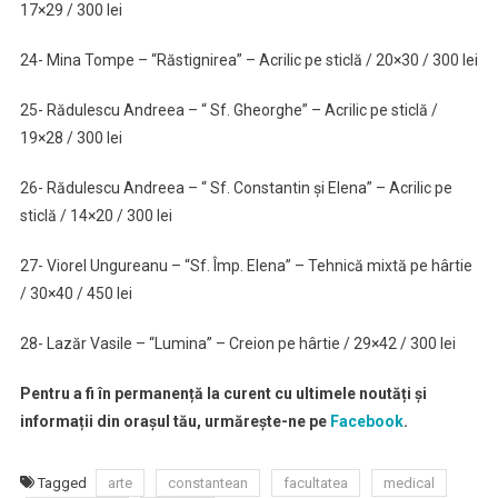
17×29 / 300 lei
24- Mina Tompe – “Răstignirea” – Acrilic pe sticlă / 20×30 / 300 lei
25- Rădulescu Andreea – “ Sf. Gheorghe” – Acrilic pe sticlă /
19×28 / 300 lei
26- Rădulescu Andreea – “ Sf. Constantin și Elena” – Acrilic pe
sticlă / 14×20 / 300 lei
27- Viorel Ungureanu – “Sf. Împ. Elena” – Tehnică mixtă pe hârtie
/ 30×40 / 450 lei
28- Lazăr Vasile – “Lumina” – Creion pe hârtie / 29×42 / 300 lei
Pentru a fi în permanență la curent cu ultimele noutăți și
informații din orașul tău, urmărește-ne pe
Facebook
.
Tagged
arte
constantean
facultatea
medical