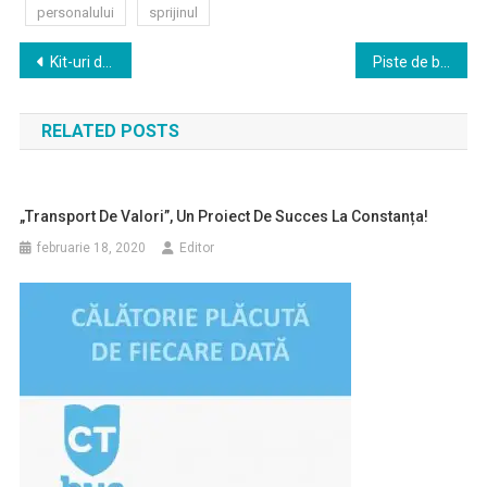
personalului
sprijinul
Navigare
Kit-uri de igienă personală și pentru îngrijirea locuinței, acordate beneficiarilor proiectului „Măsuri integrate pentru o viață mai bună”
Piste de biciclete pe bulevardele Tomis și Mamaia
în
RELATED POSTS
articole
„Transport De Valori”, Un Proiect De Succes La Constanța!
februarie 18, 2020
Editor