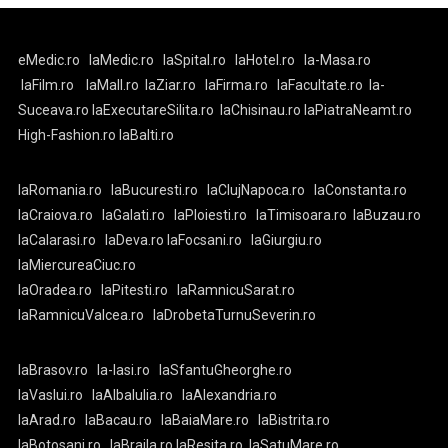
eMedic.ro
laMedic.ro
laSpital.ro
laHotel.ro
la-Masa.ro
laFilm.ro
laMall.ro
laZiar.ro
laFirma.ro
laFacultate.ro
la-
Suceava.ro
laExecutareSilita.ro
laChisinau.ro
laPiatraNeamt.ro
High-Fashion.ro
laBalti.ro
laRomania.ro
laBucuresti.ro
laClujNapoca.ro
laConstanta.ro
laCraiova.ro
laGalati.ro
laPloiesti.ro
laTimisoara.ro
laBuzau.ro
laCalarasi.ro
laDeva.ro
laFocsani.ro
laGiurgiu.ro
laMiercureaCiuc.ro
laOradea.ro
laPitesti.ro
laRamnicuSarat.ro
laRamnicuValcea.ro
laDrobetaTurnuSeverin.ro
laBrasov.ro
la-Iasi.ro
laSfantuGheorghe.ro
laVaslui.ro
laAlbaIulia.ro
laAlexandria.ro
laArad.ro
laBacau.ro
laBaiaMare.ro
laBistrita.ro
laBotosani.ro
laBraila.ro
laResita.ro
laSatuMare.ro